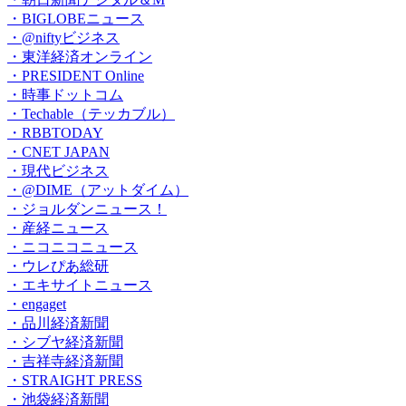
・BIGLOBEニュース
・@niftyビジネス
・東洋経済オンライン
・PRESIDENT Online
・時事ドットコム
・Techable（テッカブル）
・RBBTODAY
・CNET JAPAN
・現代ビジネス
・@DIME（アットダイム）
・ジョルダンニュース！
・産経ニュース
・ニコニコニュース
・ウレぴあ総研
・エキサイトニュース
・engaget
・品川経済新聞
・シブヤ経済新聞
・吉祥寺経済新聞
・STRAIGHT PRESS
・池袋経済新聞