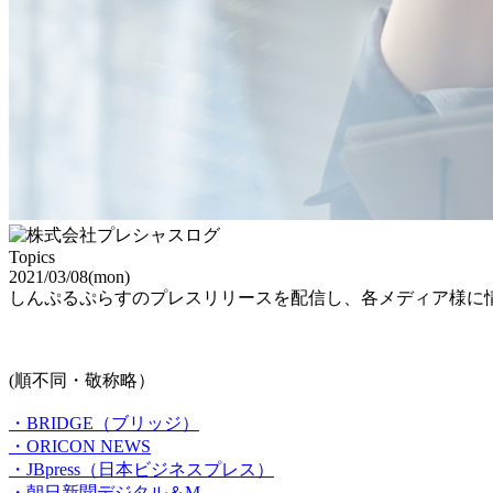
T
opics
2021/03/08(mon)
しんぷるぷらすのプレスリリースを配信し、各メディア様に
(順不同・敬称略）
・BRIDGE（ブリッジ）
・ORICON NEWS
・JBpress（日本ビジネスプレス）
・朝日新聞デジタル＆M